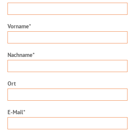
Pflichtfeld
Vorname
*
Pflichtfeld
Nachname
*
Ort
Pflichtfeld
E-Mail
*