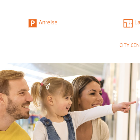
Anreise
L
CITY CE